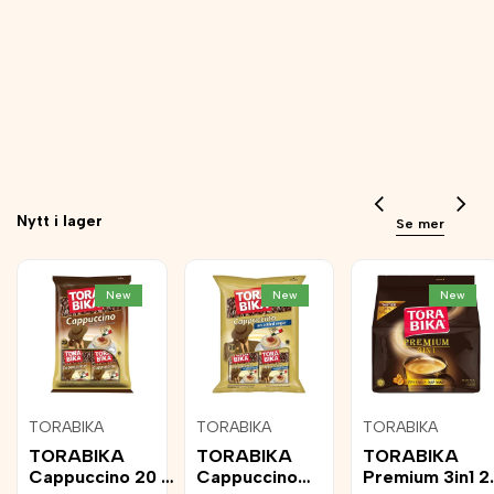
Nytt i lager
Se mer
New
New
New
Add
Add
Add
TORABIKA
TORABIKA
TORABIKA
Vendor:
Vendor:
Vendor:
to
to
to
TORABIKA
TORABIKA
TORABIKA
Wishlist
Wishlist
Wishlist
Cappuccino 20 x
Cappuccino
Premium 3in1 2