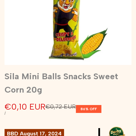
Sila Mini Balls Snacks Sweet
Corn 20g
Sale
€0,10 EUR
Regular
€0,72 EUR
86
% OFF
price
price
UNIT
PER
/
PRICE
|
BBD August 17, 2024